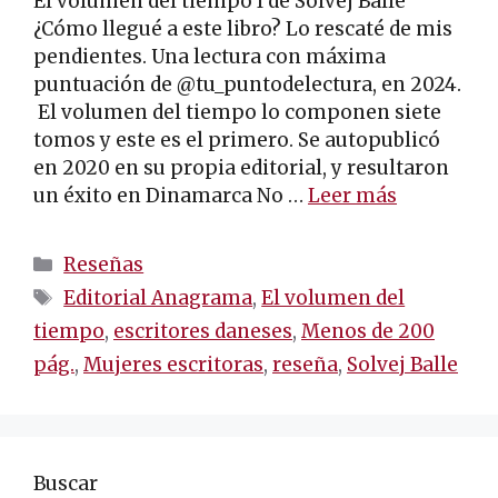
El volumen del tiempo I de Solvej Balle
¿Cómo llegué a este libro? Lo rescaté de mis
pendientes. Una lectura con máxima
puntuación de @tu_puntodelectura, en 2024.
El volumen del tiempo lo componen siete
tomos y este es el primero. Se autopublicó
en 2020 en su propia editorial, y resultaron
un éxito en Dinamarca No …
Leer más
Categorías
Reseñas
Etiquetas
Editorial Anagrama
,
El volumen del
tiempo
,
escritores daneses
,
Menos de 200
pág.
,
Mujeres escritoras
,
reseña
,
Solvej Balle
Buscar