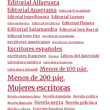
Editorial Alfaguara
Editorial Anagrama
Editorial El Acantilado
Editorial Lumen
Editorial Impedimenta
Editorial Planeta
Editorial Periférica
Editorial Nórdica
Editorial Salamandra
Editorial Seix Barral
Editorial Sexto Piso
escritoras españolas
escritores americanos
Escritores argentinos
Escritores españoles
escritores franceses
Libros del Asteroide
Espasa
Literatura asiática
Literatura francesa
Menos de 100 pág.
Literatura infantil
Menos de 200 pág.
Mujeres escritoras
Novela española
Novela gráfica
Novela contemporánea
Novela negra
Novela policíaca
Novela ilustrada
Penguin Random House
Nórdica Libros