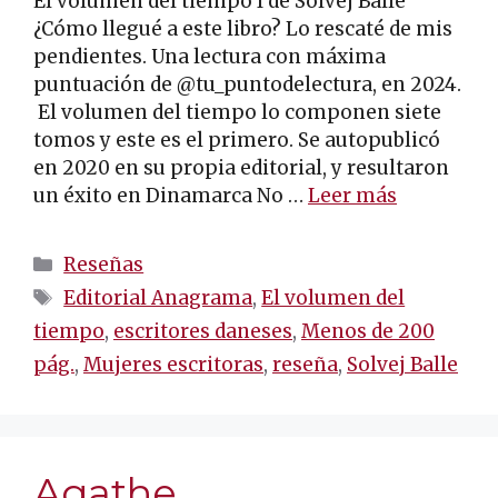
El volumen del tiempo I de Solvej Balle
¿Cómo llegué a este libro? Lo rescaté de mis
pendientes. Una lectura con máxima
puntuación de @tu_puntodelectura, en 2024.
El volumen del tiempo lo componen siete
tomos y este es el primero. Se autopublicó
en 2020 en su propia editorial, y resultaron
un éxito en Dinamarca No …
Leer más
Categorías
Reseñas
Etiquetas
Editorial Anagrama
,
El volumen del
tiempo
,
escritores daneses
,
Menos de 200
pág.
,
Mujeres escritoras
,
reseña
,
Solvej Balle
Agathe