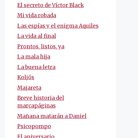
El secreto de Víctor Black
Mi vida robada
Las espías y el enigma Aquiles
La vida al final
Prontos, listos, ya
La mala hija
La buena letra
Koljós
Majareta
Breve historia del
marcapáginas
Mañana matarán a Daniel
Psicopompo
El aniversario