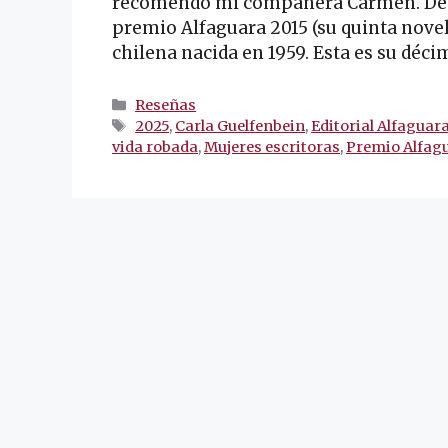
recomendó mi compañera Carmen. De Car
premio Alfaguara 2015 (su quinta novel
chilena nacida en 1959. Esta es su déc
Categorías
Reseñas
Etiquetas
2025
,
Carla Guelfenbein
,
Editorial Alfaguar
vida robada
,
Mujeres escritoras
,
Premio Alfag