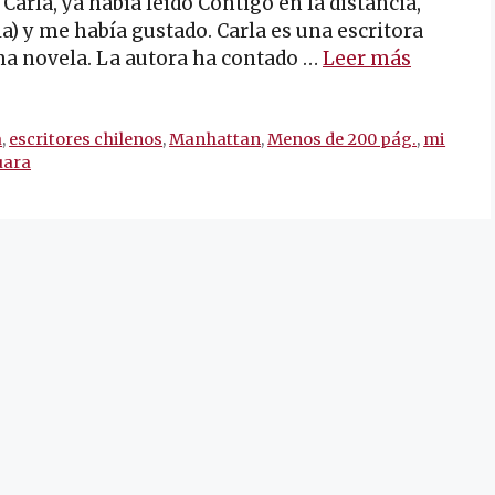
la, ya había leído Contigo en la distancia,
a) y me había gustado. Carla es una escritora
ima novela. La autora ha contado …
Leer más
a
,
escritores chilenos
,
Manhattan
,
Menos de 200 pág.
,
mi
uara