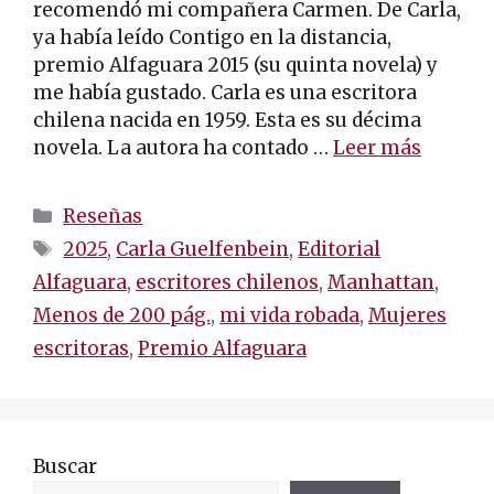
recomendó mi compañera Carmen. De Carla,
ya había leído Contigo en la distancia,
premio Alfaguara 2015 (su quinta novela) y
me había gustado. Carla es una escritora
chilena nacida en 1959. Esta es su décima
novela. La autora ha contado …
Leer más
Categorías
Reseñas
Etiquetas
2025
,
Carla Guelfenbein
,
Editorial
Alfaguara
,
escritores chilenos
,
Manhattan
,
Menos de 200 pág.
,
mi vida robada
,
Mujeres
escritoras
,
Premio Alfaguara
Buscar