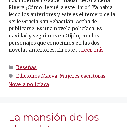
Los muertos no saben nadar de Ana Lena
Rivera ¿Cómo llegué a este libro? Ya había
leído los anteriores y este es el tercero de la
Serie Gracia San Sebastián. Acaba de
publicarse. Es una novela policíaca. Es
navidad y seguimos en Gijón, con los
personajes que conocimos en las dos
novelas anteriores. En este …
Leer más
Categorías
Reseñas
Etiquetas
Ediciones Maeva
,
Mujeres escritoras
,
Novela policíaca
La mansión de los