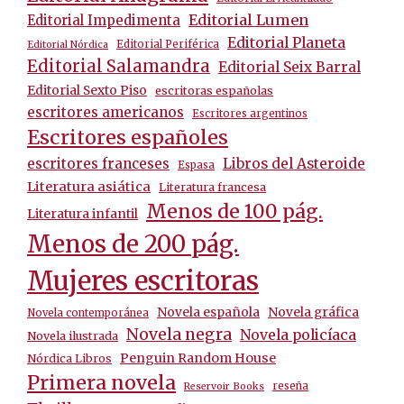
Editorial Lumen
Editorial Impedimenta
Editorial Planeta
Editorial Periférica
Editorial Nórdica
Editorial Salamandra
Editorial Seix Barral
Editorial Sexto Piso
escritoras españolas
escritores americanos
Escritores argentinos
Escritores españoles
escritores franceses
Libros del Asteroide
Espasa
Literatura asiática
Literatura francesa
Menos de 100 pág.
Literatura infantil
Menos de 200 pág.
Mujeres escritoras
Novela española
Novela gráfica
Novela contemporánea
Novela negra
Novela policíaca
Novela ilustrada
Penguin Random House
Nórdica Libros
Primera novela
reseña
Reservoir Books