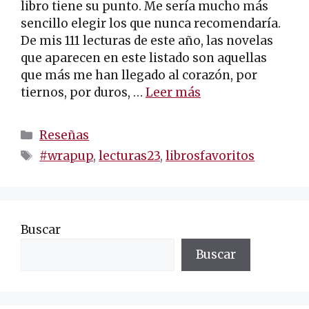
libro tiene su punto. Me sería mucho más
sencillo elegir los que nunca recomendaría.
De mis 111 lecturas de este año, las novelas
que aparecen en este listado son aquellas
que más me han llegado al corazón, por
tiernos, por duros, …
Leer más
Categorías
Reseñas
Etiquetas
#wrapup
,
lecturas23
,
librosfavoritos
Buscar
Buscar