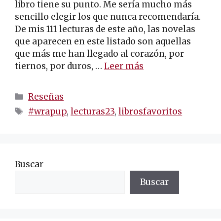
libro tiene su punto. Me sería mucho más
sencillo elegir los que nunca recomendaría.
De mis 111 lecturas de este año, las novelas
que aparecen en este listado son aquellas
que más me han llegado al corazón, por
tiernos, por duros, …
Leer más
Categorías
Reseñas
Etiquetas
#wrapup
,
lecturas23
,
librosfavoritos
Buscar
Buscar