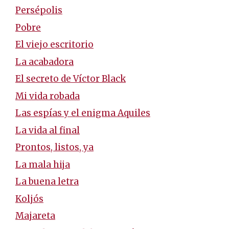
Persépolis
Pobre
El viejo escritorio
La acabadora
El secreto de Víctor Black
Mi vida robada
Las espías y el enigma Aquiles
La vida al final
Prontos, listos, ya
La mala hija
La buena letra
Koljós
Majareta