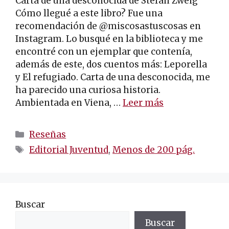
Carta de una desconocida de Stefan Zweig
Cómo llegué a este libro? Fue una
recomendación de @miscosastuscosas en
Instagram. Lo busqué en la biblioteca y me
encontré con un ejemplar que contenía,
además de este, dos cuentos más: Leporella
y El refugiado. Carta de una desconocida, me
ha parecido una curiosa historia.
Ambientada en Viena, …
Leer más
Categorías
Reseñas
Etiquetas
Editorial Juventud
,
Menos de 200 pág.
Buscar
Buscar