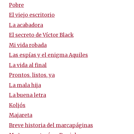
Pobre
El viejo escritorio
La acabadora
El secreto de Víctor Black
Mi vida robada
Las espías y el enigma Aquiles
La vida al final
Prontos, listos, ya
La mala hija
La buena letra
Koljós
Majareta
Breve historia del marcapáginas