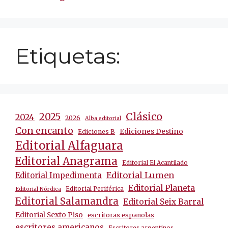
Etiquetas:
Clásico
2025
2024
2026
Alba editorial
Con encanto
Ediciones Destino
Ediciones B
Editorial Alfaguara
Editorial Anagrama
Editorial El Acantilado
Editorial Lumen
Editorial Impedimenta
Editorial Planeta
Editorial Periférica
Editorial Nórdica
Editorial Salamandra
Editorial Seix Barral
Editorial Sexto Piso
escritoras españolas
escritores americanos
Escritores argentinos