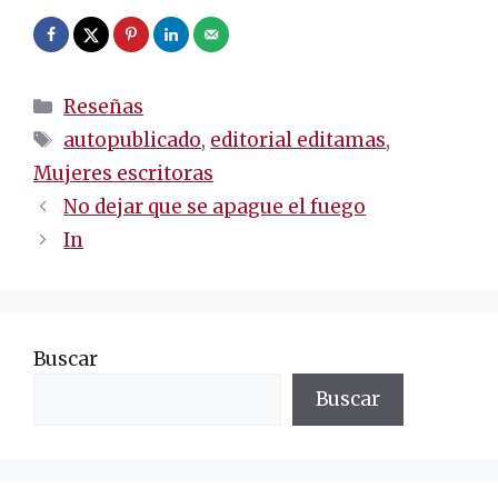
Categorías
Reseñas
Etiquetas
autopublicado
,
editorial editamas
,
Mujeres escritoras
Navegación
No dejar que se apague el fuego
de
In
entradas
Buscar
Buscar