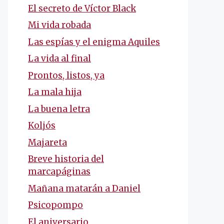
El secreto de Víctor Black
Mi vida robada
Las espías y el enigma Aquiles
La vida al final
Prontos, listos, ya
La mala hija
La buena letra
Koljós
Majareta
Breve historia del
marcapáginas
Mañana matarán a Daniel
Psicopompo
El aniversario