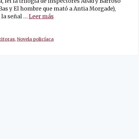
a, leí la trilogía de Inspectores Abad y Barroso
a Bas y El hombre que mató a Antia Morgade),
 la señal …
Leer más
ritoras
,
Novela policíaca