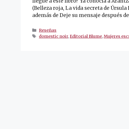
llegué a este libro? Ya conocía a Arantz
(Belleza roja, La vida secreta de Úrsul
además de Deje su mensaje después de
Categorías
Reseñas
Etiquetas
domestic noir
,
Editorial Blume
,
Mujeres esc