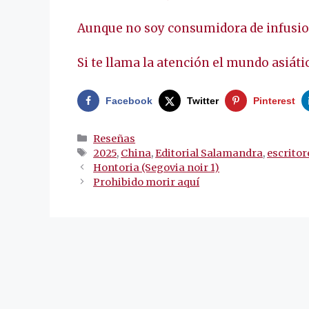
Aunque no soy consumidora de infusion
Si te llama la atención el mundo asiátic
Facebook
Twitter
Pinterest
Categorías
Reseñas
Etiquetas
2025
,
China
,
Editorial Salamandra
,
escrito
Navegación
Hontoria (Segovia noir 1)
de
Prohibido morir aquí
entradas