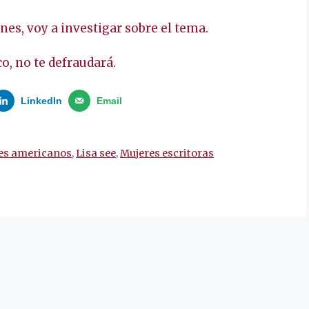
es, voy a investigar sobre el tema.
o, no te defraudará.
LinkedIn
Email
res americanos
,
Lisa see
,
Mujeres escritoras