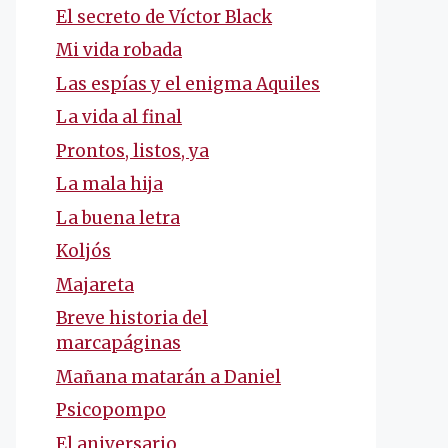
El secreto de Víctor Black
Mi vida robada
Las espías y el enigma Aquiles
La vida al final
Prontos, listos, ya
La mala hija
La buena letra
Koljós
Majareta
Breve historia del
marcapáginas
Mañana matarán a Daniel
Psicopompo
El aniversario