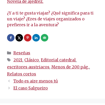
Novela de ajedrez.
¿Y a ti te gusta viajar? ¿Qué significa para ti
un viaje? ¿Eres de viajes organizados o
prefieres ir a la aventura?
Categorías
Reseñas
Etiquetas
2021
,
Clásico
,
Editorial catedral
,
escritores austriacos
,
Menos de 200 pág.
,
Relatos cortos
Navegación
Todo es aire menos tú
de
El caso Salgueiro
entradas