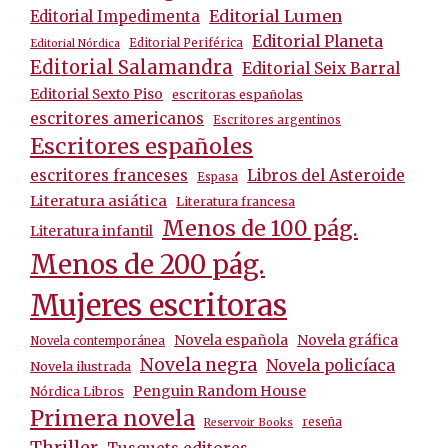
Editorial Lumen
Editorial Impedimenta
Editorial Planeta
Editorial Periférica
Editorial Nórdica
Editorial Salamandra
Editorial Seix Barral
Editorial Sexto Piso
escritoras españolas
escritores americanos
Escritores argentinos
Escritores españoles
escritores franceses
Libros del Asteroide
Espasa
Literatura asiática
Literatura francesa
Menos de 100 pág.
Literatura infantil
Menos de 200 pág.
Mujeres escritoras
Novela española
Novela gráfica
Novela contemporánea
Novela negra
Novela policíaca
Novela ilustrada
Penguin Random House
Nórdica Libros
Primera novela
reseña
Reservoir Books
Thriller