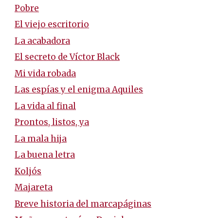
Pobre
El viejo escritorio
La acabadora
El secreto de Víctor Black
Mi vida robada
Las espías y el enigma Aquiles
La vida al final
Prontos, listos, ya
La mala hija
La buena letra
Koljós
Majareta
Breve historia del marcapáginas