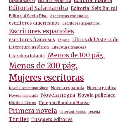
Editorial Planeta
Editorial Periférica
Editorial Nórdica
Editorial Salamandra
Editorial Seix Barral
Editorial Sexto Piso
escritoras españolas
escritores americanos
Escritores argentinos
Escritores españoles
escritores franceses
Libros del Asteroide
Espasa
Literatura asiática
Literatura francesa
Menos de 100 pág.
Literatura infantil
Menos de 200 pág.
Mujeres escritoras
Novela española
Novela gráfica
Novela contemporánea
Novela negra
Novela policíaca
Novela ilustrada
Penguin Random House
Nórdica Libros
Primera novela
reseña
Reservoir Books
Thriller
Tusquets editores