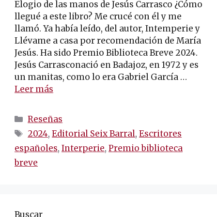
Elogio de las manos de Jesús Carrasco ¿Cómo
llegué a este libro? Me crucé con él y me
llamó. Ya había leído, del autor, Intemperie y
Llévame a casa por recomendación de María
Jesús. Ha sido Premio Biblioteca Breve 2024.
Jesús Carrasconació en Badajoz, en 1972 y es
un manitas, como lo era Gabriel García …
Leer más
Categorías
Reseñas
Etiquetas
2024
,
Editorial Seix Barral
,
Escritores
españoles
,
Interperie
,
Premio biblioteca
breve
Buscar