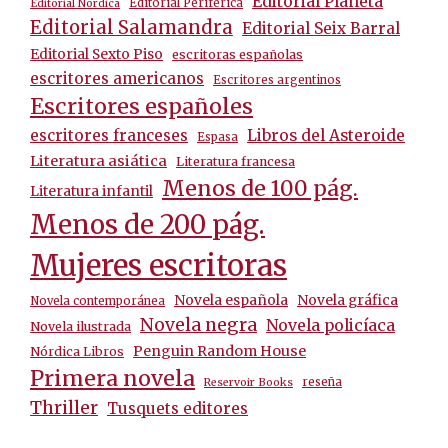
Editorial Planeta
Editorial Periférica
Editorial Nórdica
Editorial Salamandra
Editorial Seix Barral
Editorial Sexto Piso
escritoras españolas
escritores americanos
Escritores argentinos
Escritores españoles
escritores franceses
Libros del Asteroide
Espasa
Literatura asiática
Literatura francesa
Menos de 100 pág.
Literatura infantil
Menos de 200 pág.
Mujeres escritoras
Novela española
Novela gráfica
Novela contemporánea
Novela negra
Novela policíaca
Novela ilustrada
Penguin Random House
Nórdica Libros
Primera novela
reseña
Reservoir Books
Thriller
Tusquets editores