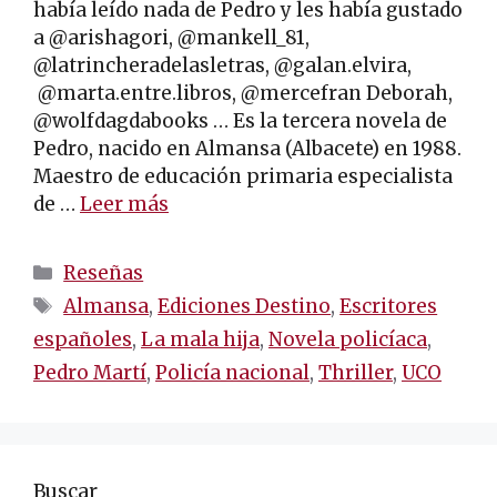
había leído nada de Pedro y les había gustado
a @arishagori, @mankell_81,
@latrincheradelasletras, @galan.elvira,
@marta.entre.libros, @mercefran Deborah,
@wolfdagdabooks … Es la tercera novela de
Pedro, nacido en Almansa (Albacete) en 1988.
Maestro de educación primaria especialista
de …
Leer más
Categorías
Reseñas
Etiquetas
Almansa
,
Ediciones Destino
,
Escritores
españoles
,
La mala hija
,
Novela policíaca
,
Pedro Martí
,
Policía nacional
,
Thriller
,
UCO
Buscar