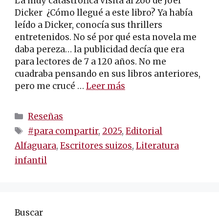
La muy catastrófica visita al zoo de Jöel
Dicker ¿Cómo llegué a este libro? Ya había
leído a Dicker, conocía sus thrillers
entretenidos. No sé por qué esta novela me
daba pereza… la publicidad decía que era
para lectores de 7 a 120 años. No me
cuadraba pensando en sus libros anteriores,
pero me crucé …
Leer más
Categorías
Reseñas
Etiquetas
#para compartir
,
2025
,
Editorial
Alfaguara
,
Escritores suizos
,
Literatura
infantil
Buscar