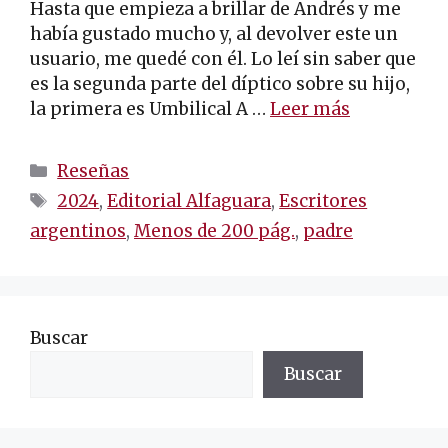
Hasta que empieza a brillar de Andrés y me
había gustado mucho y, al devolver este un
usuario, me quedé con él. Lo leí sin saber que
es la segunda parte del díptico sobre su hijo,
la primera es Umbilical A …
Leer más
Categorías
Reseñas
Etiquetas
2024
,
Editorial Alfaguara
,
Escritores
argentinos
,
Menos de 200 pág.
,
padre
Buscar
Buscar