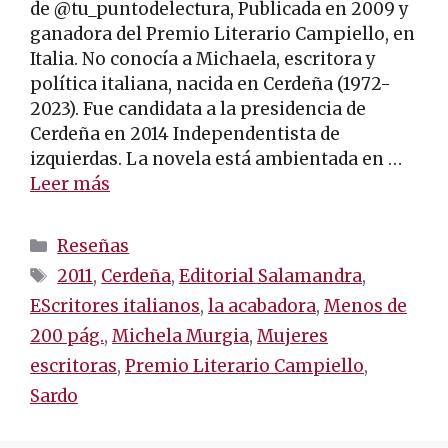
de @tu_puntodelectura, Publicada en 2009 y
ganadora del Premio Literario Campiello, en
Italia. No conocía a Michaela, escritora y
política italiana, nacida en Cerdeña (1972-
2023). Fue candidata a la presidencia de
Cerdeña en 2014 Independentista de
izquierdas. La novela está ambientada en …
Leer más
Categorías
Reseñas
Etiquetas
2011
,
Cerdeña
,
Editorial Salamandra
,
EScritores italianos
,
la acabadora
,
Menos de
200 pág.
,
Michela Murgia
,
Mujeres
escritoras
,
Premio Literario Campiello
,
Sardo