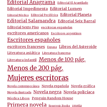
Editorial Anagrama
Editorial El Acantilado
Editorial Lumen
Editorial Impedimenta
Editorial Planeta
Editorial Periférica
Editorial Nórdica
Editorial Salamandra
Editorial Seix Barral
Editorial Sexto Piso
escritoras españolas
escritores americanos
Escritores argentinos
Escritores españoles
escritores franceses
Libros del Asteroide
Espasa
Literatura asiática
Literatura francesa
Menos de 100 pág.
Literatura infantil
Menos de 200 pág.
Mujeres escritoras
Novela española
Novela gráfica
Novela contemporánea
Novela negra
Novela policíaca
Novela ilustrada
Penguin Random House
Nórdica Libros
Primera novela
reseña
Reservoir Books