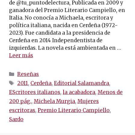
de @tu_puntodelectura, Publicada en 2009 y
ganadora del Premio Literario Campiello, en
Italia. No conocía a Michaela, escritora y
política italiana, nacida en Cerdeña (1972-
2023). Fue candidata a la presidencia de
Cerdeña en 2014 Independentista de
izquierdas. La novela está ambientada en …
Leer más
Categorías
Reseñas
Etiquetas
2011
,
Cerdeña
,
Editorial Salamandra
,
EScritores italianos
,
la acabadora
,
Menos de
200 pág.
,
Michela Murgia
,
Mujeres
escritoras
,
Premio Literario Campiello
,
Sardo