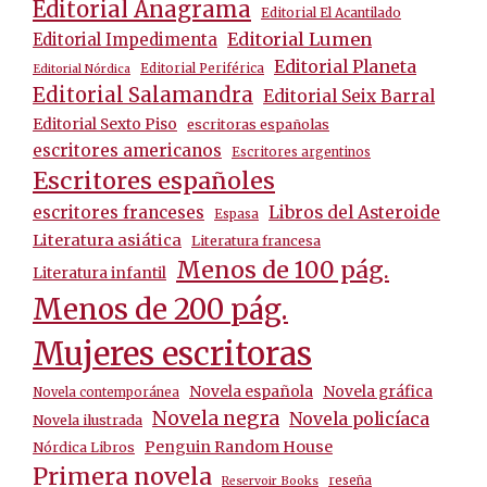
Editorial Anagrama
Editorial El Acantilado
Editorial Lumen
Editorial Impedimenta
Editorial Planeta
Editorial Periférica
Editorial Nórdica
Editorial Salamandra
Editorial Seix Barral
Editorial Sexto Piso
escritoras españolas
escritores americanos
Escritores argentinos
Escritores españoles
escritores franceses
Libros del Asteroide
Espasa
Literatura asiática
Literatura francesa
Menos de 100 pág.
Literatura infantil
Menos de 200 pág.
Mujeres escritoras
Novela española
Novela gráfica
Novela contemporánea
Novela negra
Novela policíaca
Novela ilustrada
Penguin Random House
Nórdica Libros
Primera novela
reseña
Reservoir Books