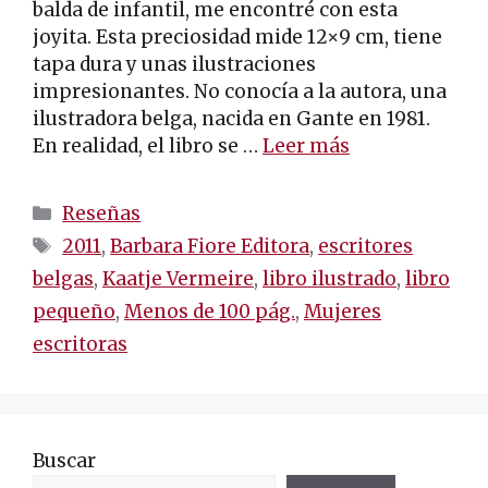
balda de infantil, me encontré con esta
joyita. Esta preciosidad mide 12×9 cm, tiene
tapa dura y unas ilustraciones
impresionantes. No conocía a la autora, una
ilustradora belga, nacida en Gante en 1981.
En realidad, el libro se …
Leer más
Categorías
Reseñas
Etiquetas
2011
,
Barbara Fiore Editora
,
escritores
belgas
,
Kaatje Vermeire
,
libro ilustrado
,
libro
pequeño
,
Menos de 100 pág.
,
Mujeres
escritoras
Buscar