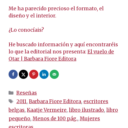
Me ha parecido precioso el formato, el
diseño y el interior.
¿Lo conocíais?
He buscado información y aquí encontraréis
lo que la editorial nos presenta:
El vuelo de
Otar | Barbara Fiore Editora
Categorías
Reseñas
Etiquetas
2011
,
Barbara Fiore Editora
,
escritores
belgas
,
Kaatje Vermeire
,
libro ilustrado
,
libro
pequeño
,
Menos de 100 pág.
,
Mujeres
escritoras