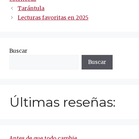
Navegación
Tarántula
de
Lecturas favoritas en 2025
entradas
Buscar
Buscar
Últimas reseñas:
Antes de que todo cambie