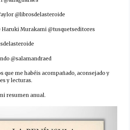
Taylor @librosdelasteroide
 de Haruki Murakami @tusquetseditores
osdelasteroide
alindo @salamandraed
 los que me habéis acompañado, aconsejado y
s y lecturas.
mi resumen anual.