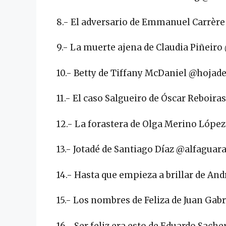
8.- El adversario de Emmanuel Carrè
9.- La muerte ajena de Claudia Piñeir
10.- Betty de Tiffany McDaniel @hojade
11.- El caso Salgueiro de Óscar Reboir
12.- La forastera de Olga Merino Lópe
13.- Jotadé de Santiago Díaz @alfaguar
14.- Hasta que empieza a brillar de A
15.- Los nombres de Feliza de Juan Gab
16.- Ser feliz era esto de Eduardo Sach