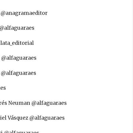
re @anagramaeditor
o @alfaguaraes
lata_editorial
as @alfaguaraes
z @alfaguaraes
aes
ndrés Neuman @alfaguaraes
riel Vásquez @alfaguaraes
eri @alfaguaraes