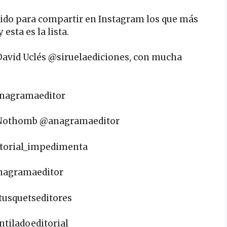
egido para compartir en Instagram los que más
esta es la lista.
e David Uclés @siruelaediciones, con mucha
@anagramaeditor
ie Nothomb @anagramaeditor
ditorial_impedimenta
anagramaeditor
tusquetseditores
ntiladoeditorial