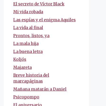
El secreto de Víctor Black
Mi vida robada
Las espías y el enigma Aquiles
La vida al final
Prontos, listos, ya
La mala hija
La buena letra
Koljós
Majareta
Breve historia del
marcapáginas
Mañana matarán a Daniel
Psicopompo
El aniversario