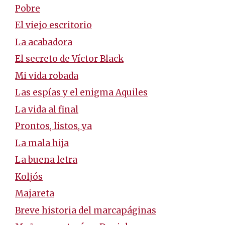
Pobre
El viejo escritorio
La acabadora
El secreto de Víctor Black
Mi vida robada
Las espías y el enigma Aquiles
La vida al final
Prontos, listos, ya
La mala hija
La buena letra
Koljós
Majareta
Breve historia del marcapáginas