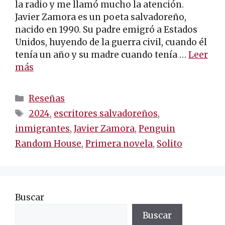
la radio y me llamó mucho la atención.
Javier Zamora es un poeta salvadoreño,
nacido en 1990. Su padre emigró a Estados
Unidos, huyendo de la guerra civil, cuando él
tenía un año y su madre cuando tenía …
Leer
más
Categorías
Reseñas
Etiquetas
2024
,
escritores salvadoreños
,
inmigrantes
,
Javier Zamora
,
Penguin
Random House
,
Primera novela
,
Solito
Buscar
Buscar