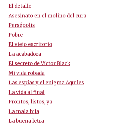
El detalle
Asesinato en el molino del cura
Persépolis
Pobre
El viejo escritorio
La acabadora
El secreto de Víctor Black
Mi vida robada
Las espías y el enigma Aquiles
La vida al final
Prontos, listos, ya
La mala hija
La buena letra