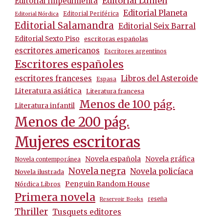
Editorial Lumen
Editorial Impedimenta
Editorial Planeta
Editorial Periférica
Editorial Nórdica
Editorial Salamandra
Editorial Seix Barral
Editorial Sexto Piso
escritoras españolas
escritores americanos
Escritores argentinos
Escritores españoles
escritores franceses
Libros del Asteroide
Espasa
Literatura asiática
Literatura francesa
Menos de 100 pág.
Literatura infantil
Menos de 200 pág.
Mujeres escritoras
Novela española
Novela gráfica
Novela contemporánea
Novela negra
Novela policíaca
Novela ilustrada
Penguin Random House
Nórdica Libros
Primera novela
reseña
Reservoir Books
Thriller
Tusquets editores