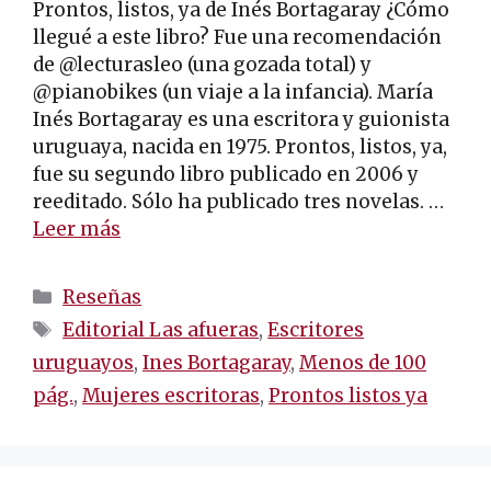
Prontos, listos, ya de Inés Bortagaray ¿Cómo
llegué a este libro? Fue una recomendación
de @lecturasleo (una gozada total) y
@pianobikes (un viaje a la infancia). María
Inés Bortagaray es una escritora y guionista
uruguaya, nacida en 1975. Prontos, listos, ya,
fue su segundo libro publicado en 2006 y
reeditado. Sólo ha publicado tres novelas. …
Leer más
Categorías
Reseñas
Etiquetas
Editorial Las afueras
,
Escritores
uruguayos
,
Ines Bortagaray
,
Menos de 100
pág.
,
Mujeres escritoras
,
Prontos listos ya