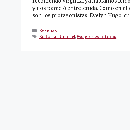
recomendó Virginia, ya habíamos leído
y nos pareció entretenida. Como en el a
son los protagonistas. Evelyn Hugo, cu
Categorías
Reseñas
Etiquetas
Editorial Umbriel
,
Mujeres escritoras