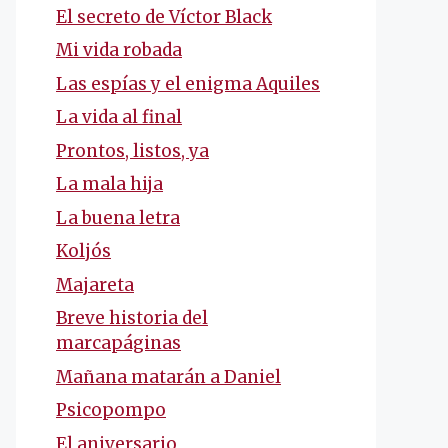
El secreto de Víctor Black
Mi vida robada
Las espías y el enigma Aquiles
La vida al final
Prontos, listos, ya
La mala hija
La buena letra
Koljós
Majareta
Breve historia del
marcapáginas
Mañana matarán a Daniel
Psicopompo
El aniversario