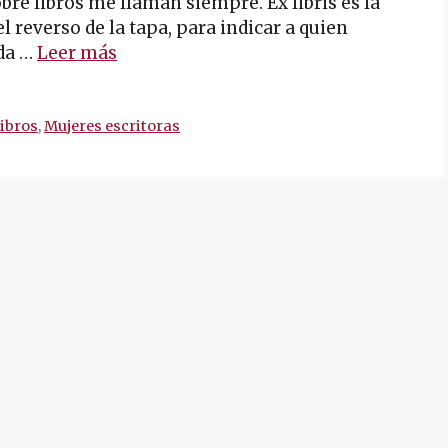
obre libros me llaman siempre. Ex libris es la
el reverso de la tapa, para indicar a quien
ida …
Leer más
libros
,
Mujeres escritoras