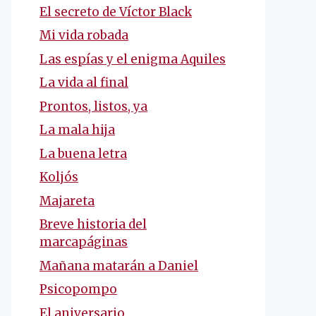
El secreto de Víctor Black
Mi vida robada
Las espías y el enigma Aquiles
La vida al final
Prontos, listos, ya
La mala hija
La buena letra
Koljós
Majareta
Breve historia del
marcapáginas
Mañana matarán a Daniel
Psicopompo
El aniversario