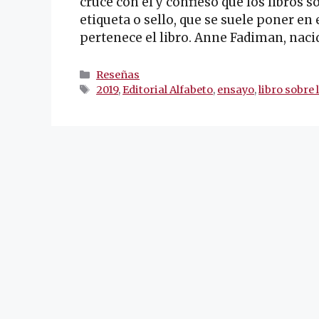
crucé con él y confieso que los libros s
etiqueta o sello, que se suele poner en 
pertenece el libro. Anne Fadiman, nac
Categorías
Reseñas
Etiquetas
2019
,
Editorial Alfabeto
,
ensayo
,
libro sobre 