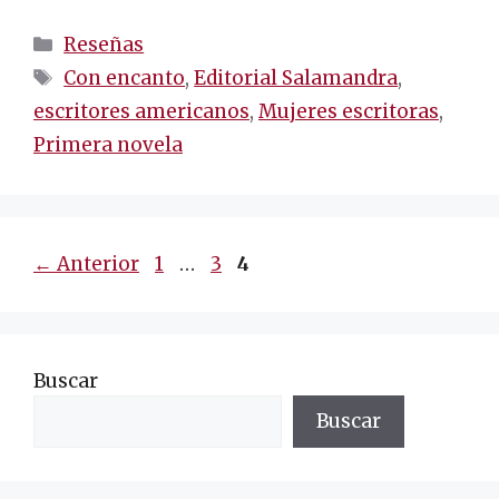
Categorías
Reseñas
Etiquetas
Con encanto
,
Editorial Salamandra
,
escritores americanos
,
Mujeres escritoras
,
Primera novela
Navegación
Página
Página
Página
←
Anterior
1
…
3
4
de
entradas
Buscar
Buscar