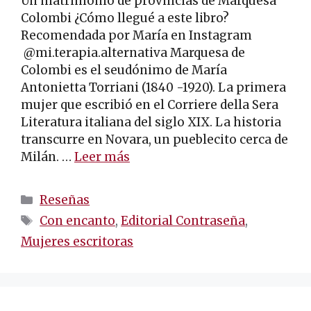
Un matrimonio de provincias de Marquesa
Colombi ¿Cómo llegué a este libro?
Recomendada por María en Instagram
@mi.terapia.alternativa Marquesa de
Colombi es el seudónimo de María
Antonietta Torriani (1840 -1920). La primera
mujer que escribió en el Corriere della Sera
Literatura italiana del siglo XIX. La historia
transcurre en Novara, un pueblecito cerca de
Milán. …
Leer más
Categorías
Reseñas
Etiquetas
Con encanto
,
Editorial Contraseña
,
Mujeres escritoras