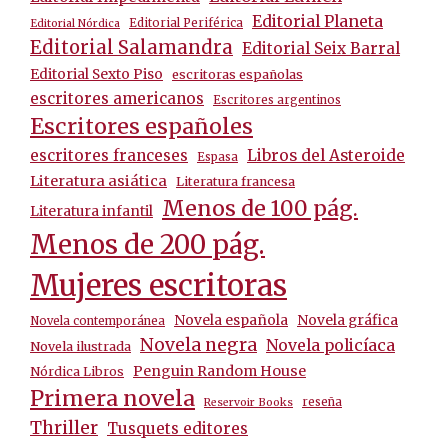
Editorial Planeta
Editorial Periférica
Editorial Nórdica
Editorial Salamandra
Editorial Seix Barral
Editorial Sexto Piso
escritoras españolas
escritores americanos
Escritores argentinos
Escritores españoles
escritores franceses
Libros del Asteroide
Espasa
Literatura asiática
Literatura francesa
Menos de 100 pág.
Literatura infantil
Menos de 200 pág.
Mujeres escritoras
Novela española
Novela gráfica
Novela contemporánea
Novela negra
Novela policíaca
Novela ilustrada
Penguin Random House
Nórdica Libros
Primera novela
reseña
Reservoir Books
Thriller
Tusquets editores