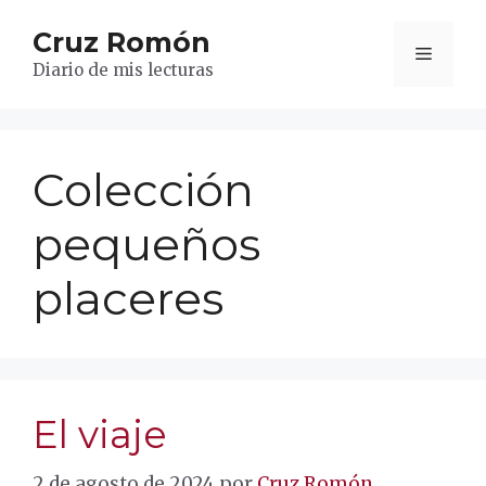
Saltar
Cruz Romón
al
Menú
contenido
Diario de mis lecturas
Colección
pequeños
placeres
El viaje
2 de agosto de 2024
por
Cruz Romón