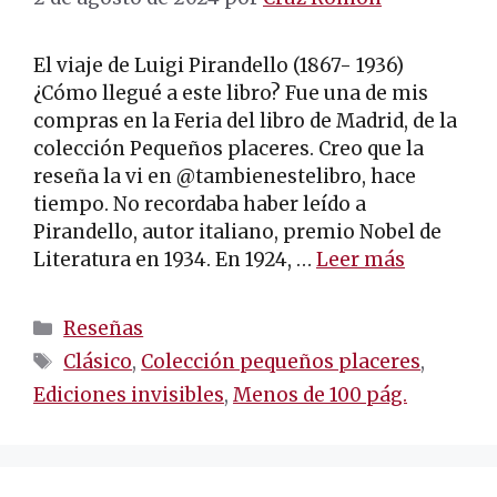
El viaje de Luigi Pirandello (1867- 1936)
¿Cómo llegué a este libro? Fue una de mis
compras en la Feria del libro de Madrid, de la
colección Pequeños placeres. Creo que la
reseña la vi en @tambienestelibro, hace
tiempo. No recordaba haber leído a
Pirandello, autor italiano, premio Nobel de
Literatura en 1934. En 1924, …
Leer más
Categorías
Reseñas
Etiquetas
Clásico
,
Colección pequeños placeres
,
Ediciones invisibles
,
Menos de 100 pág.