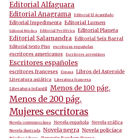
Editorial Alfaguara
Editorial Anagrama
Editorial El Acantilado
Editorial Lumen
Editorial Impedimenta
Editorial Planeta
Editorial Periférica
Editorial Nórdica
Editorial Salamandra
Editorial Seix Barral
Editorial Sexto Piso
escritoras españolas
escritores americanos
Escritores argentinos
Escritores españoles
escritores franceses
Libros del Asteroide
Espasa
Literatura asiática
Literatura francesa
Menos de 100 pág.
Literatura infantil
Menos de 200 pág.
Mujeres escritoras
Novela española
Novela gráfica
Novela contemporánea
Novela negra
Novela policíaca
Novela ilustrada
Penguin Random House