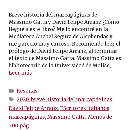
Breve historia del marcapáginas de
Massimo Gatta y David Felipe Arranz ¿Cómo
llegué a este libro? Me lo encontré en la
Mediateca Anabel Segura de Alcobendas y
me pareció muy curioso. Recomiendo leer el
prólogo de David Felipe Arranz, al terminar
el texto de Massimo Gatta. Massimo Gatta es
bibliotecario de la Universidad de Molise, …
Leer más
Categorías
Reseñas
Etiquetas
2020
,
breve historia del marcapáginas
,
David Felipe Arranz
,
EScritores italianos
,
marcapáginas
,
Massimo Gatta
,
Menos de
200 pág.