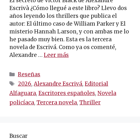
El secreto de Víctor Black de Alexandre
Escrivà ¿Cómo llegué a este libro? Llevo dos
años leyendo los thrillers que publica el
autor: El último caso de William Parker y El
misterio Hannah Larson, y con ambas me lo
he pasado muy bien. Esta es la tercera
novela de Escrivá. Como ya os comenté,
Alexandre …
Leer más
Categorías
Reseñas
Etiquetas
2026
,
Alexandre Escrivá
,
Editorial
Alfaguara
,
Escritores españoles
,
Novela
policíaca
,
Tercera novela
,
Thriller
Buscar