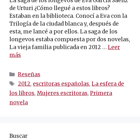
La saga de los longevos de Eva García Sáenz
de Urturi ¿Cómo llegué a estos libros?
Estaban en la biblioteca. Conocí a Eva con la
Trilogía de la ciudad blanca y, después de
esta, me lancé a por ellos. La saga de los
longevos estaba compuesta por dos novelas,
La vieja familia publicada en 2012 …
Leer
más
Categorías
Reseñas
Etiquetas
2012
,
escritoras españolas
,
La esfera de
los libros
,
Mujeres escritoras
,
Primera
novela
Buscar