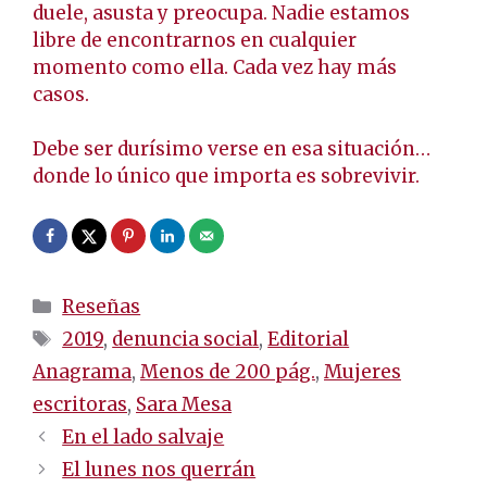
duele, asusta y preocupa. Nadie estamos
libre de encontrarnos en cualquier
momento como ella. Cada vez hay más
casos.
Debe ser durísimo verse en esa situación…
donde lo único que importa es sobrevivir.
Categorías
Reseñas
Etiquetas
2019
,
denuncia social
,
Editorial
Anagrama
,
Menos de 200 pág.
,
Mujeres
escritoras
,
Sara Mesa
Navegación
En el lado salvaje
de
El lunes nos querrán
entradas