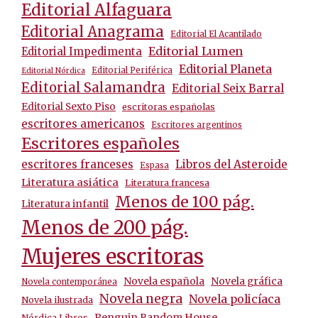
Editorial Alfaguara
Editorial Anagrama
Editorial El Acantilado
Editorial Lumen
Editorial Impedimenta
Editorial Planeta
Editorial Periférica
Editorial Nórdica
Editorial Salamandra
Editorial Seix Barral
Editorial Sexto Piso
escritoras españolas
escritores americanos
Escritores argentinos
Escritores españoles
escritores franceses
Libros del Asteroide
Espasa
Literatura asiática
Literatura francesa
Menos de 100 pág.
Literatura infantil
Menos de 200 pág.
Mujeres escritoras
Novela española
Novela gráfica
Novela contemporánea
Novela negra
Novela policíaca
Novela ilustrada
Penguin Random House
Nórdica Libros