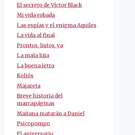
El secreto de Víctor Black
Mi vida robada
Las espías y el enigma Aquiles
La vida al final
Prontos, listos, ya
La mala hija
La buena letra
Koljós
Majareta
Breve historia del
marcapáginas
Mañana matarán a Daniel
Psicopompo
El aniversario