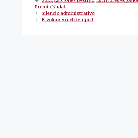
Etiquetas
2021
,
Ediciones Destino
,
Escritores españo
Premio Nadal
Navegación
Silencio administrativo
de
El volumen del tiempo I
entradas