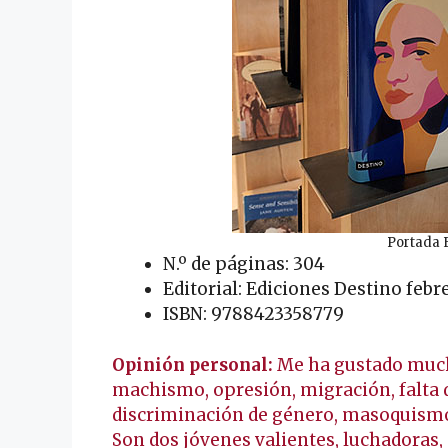
Portada E
N.º de páginas: 304
Editorial: Ediciones Destino febr
ISBN: 9788423358779
Opinión personal:
Me ha gustado mucho
machismo, opresión, migración, falta d
discriminación de género, masoquismo,
Son dos jóvenes valientes, luchadoras, c