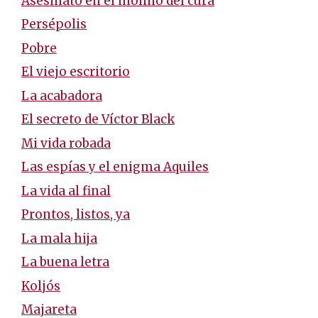
Asesinato en el molino del cura
Persépolis
Pobre
El viejo escritorio
La acabadora
El secreto de Víctor Black
Mi vida robada
Las espías y el enigma Aquiles
La vida al final
Prontos, listos, ya
La mala hija
La buena letra
Koljós
Majareta