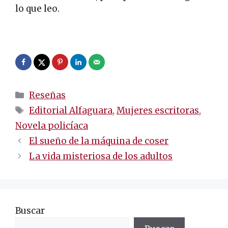
lo que leo.
.
Categorías
Reseñas
Etiquetas
Editorial Alfaguara
,
Mujeres escritoras
,
Novela policíaca
Navegación
El sueño de la máquina de coser
de
La vida misteriosa de los adultos
entradas
Buscar