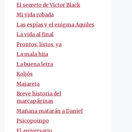
El secreto de Víctor Black
Mi vida robada
Las espías y el enigma Aquiles
La vida al final
Prontos, listos, ya
La mala hija
La buena letra
Koljós
Majareta
Breve historia del
marcapáginas
Mañana matarán a Daniel
Psicopompo
El aniversario