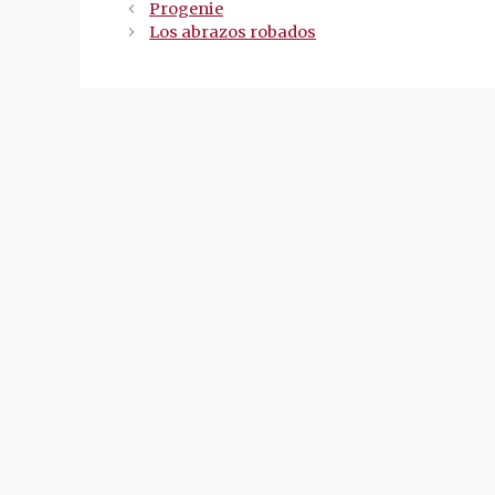
Navegación
Progenie
de
Los abrazos robados
entradas