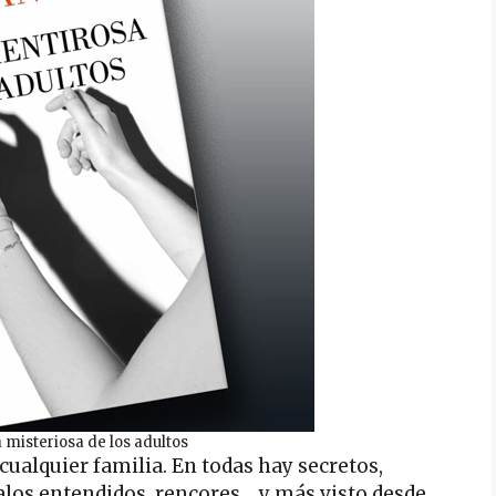
 misteriosa de los adultos
cualquier familia. En todas hay secretos,
alos entendidos, rencores… y más visto desde