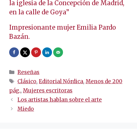
la iglesia de la Concepción de Madrid,
en la calle de Goya”
Impresionante mujer Emilia Pardo
Bazán.
Categorías
Reseñas
Etiquetas
Clásico
,
Editorial Nórdica
,
Menos de 200
pág.
,
Mujeres escritoras
Navegación
Los artistas hablan sobre el arte
de
Miedo
entradas