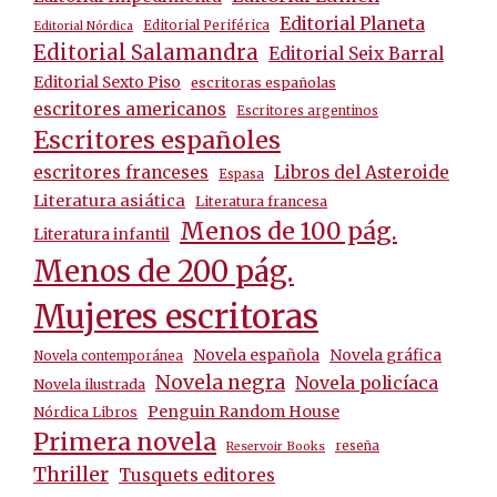
Editorial Planeta
Editorial Periférica
Editorial Nórdica
Editorial Salamandra
Editorial Seix Barral
Editorial Sexto Piso
escritoras españolas
escritores americanos
Escritores argentinos
Escritores españoles
escritores franceses
Libros del Asteroide
Espasa
Literatura asiática
Literatura francesa
Menos de 100 pág.
Literatura infantil
Menos de 200 pág.
Mujeres escritoras
Novela española
Novela gráfica
Novela contemporánea
Novela negra
Novela policíaca
Novela ilustrada
Penguin Random House
Nórdica Libros
Primera novela
reseña
Reservoir Books
Thriller
Tusquets editores