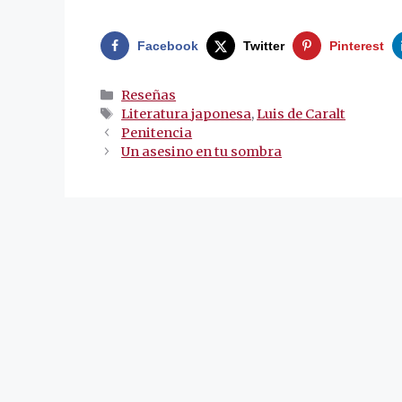
Facebook
Twitter
Pinterest
Categorías
Reseñas
Etiquetas
Literatura japonesa
,
Luis de Caralt
Navegación
Penitencia
de
Un asesino en tu sombra
entradas