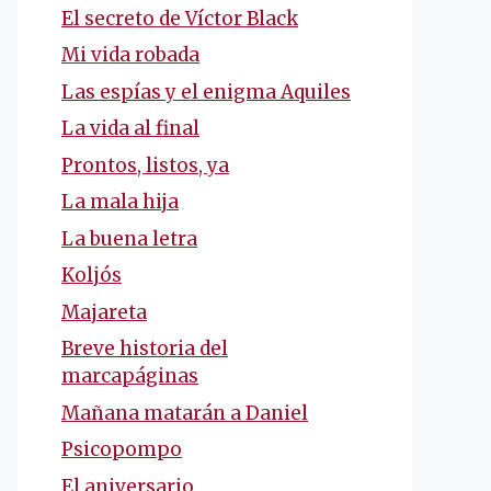
El secreto de Víctor Black
Mi vida robada
Las espías y el enigma Aquiles
La vida al final
Prontos, listos, ya
La mala hija
La buena letra
Koljós
Majareta
Breve historia del
marcapáginas
Mañana matarán a Daniel
Psicopompo
El aniversario