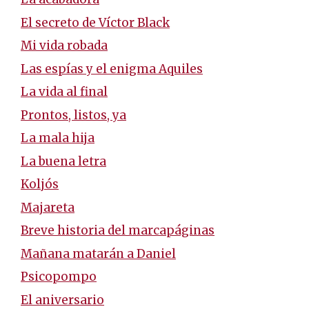
El secreto de Víctor Black
Mi vida robada
Las espías y el enigma Aquiles
La vida al final
Prontos, listos, ya
La mala hija
La buena letra
Koljós
Majareta
Breve historia del marcapáginas
Mañana matarán a Daniel
Psicopompo
El aniversario