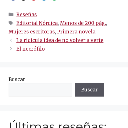
Categorías
Reseñas
Etiquetas
Editorial Nórdica
,
Menos de 200 pág.
,
Mujeres escritoras
,
Primera novela
Navegación
La ridícula idea de no volver a verte
de
El necrófilo
entradas
Buscar
Buscar
Últimas reseñas: