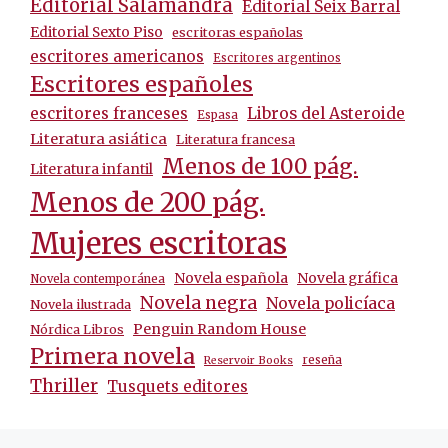
Editorial Salamandra
Editorial Seix Barral
Editorial Sexto Piso
escritoras españolas
escritores americanos
Escritores argentinos
Escritores españoles
escritores franceses
Libros del Asteroide
Espasa
Literatura asiática
Literatura francesa
Menos de 100 pág.
Literatura infantil
Menos de 200 pág.
Mujeres escritoras
Novela española
Novela gráfica
Novela contemporánea
Novela negra
Novela policíaca
Novela ilustrada
Penguin Random House
Nórdica Libros
Primera novela
reseña
Reservoir Books
Thriller
Tusquets editores