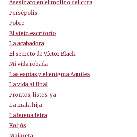
Asesinato en el molino del cura
Persépolis
Pobre
El viejo escritorio
La acabadora
El secreto de Víctor Black
Mi vida robada
Las espías y el enigma Aquiles
La vida al final
Prontos, listos, ya
La mala hija
La buena letra
Koljós
Majareta