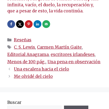
infinita, vacío, el duelo, la recuperación y,
que a pesar de esto, la vida continúa.
Categorías
Reseñas
Etiquetas
C. S. Lewis
,
Carmen Martín Gaite
,
Editorial Anagrama
,
escritores irlandeses
,
Menos de 100 pág.
,
Una pena en observación
Navegación
Una escalera hacia el cielo
de
Me olvidé del cielo
entradas
Buscar