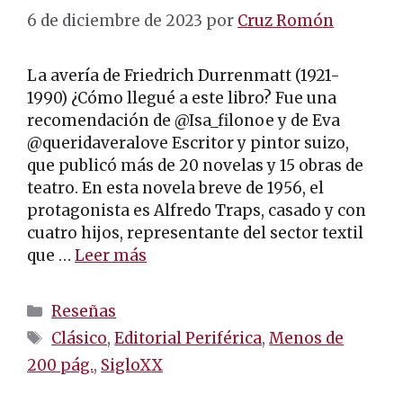
6 de diciembre de 2023
por
Cruz Romón
La avería de Friedrich Durrenmatt (1921-
1990) ¿Cómo llegué a este libro? Fue una
recomendación de @Isa_filonoe y de Eva
@queridaveralove Escritor y pintor suizo,
que publicó más de 20 novelas y 15 obras de
teatro. En esta novela breve de 1956, el
protagonista es Alfredo Traps, casado y con
cuatro hijos, representante del sector textil
que …
Leer más
Categorías
Reseñas
Etiquetas
Clásico
,
Editorial Periférica
,
Menos de
200 pág.
,
SigloXX