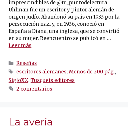
imprescindibles de @tu_puntodelectura.
Uhlman fue un escritor y pintor alemán de
origen judío. Abandonó su país en 1933 por la
persecución nazi y, en 1936, conoció en
España a Diana, una inglesa, que se convirtió
en su mujer. Reencuentro se publicó en …
Leer más
Categorías
Reseñas
Etiquetas
escritores alemanes
,
Menos de 200 pág.
,
SigloXX
,
Tusquets editores
2 comentarios
La avería