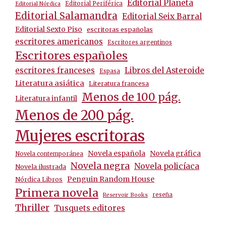
Editorial Planeta
Editorial Periférica
Editorial Nórdica
Editorial Salamandra
Editorial Seix Barral
Editorial Sexto Piso
escritoras españolas
escritores americanos
Escritores argentinos
Escritores españoles
escritores franceses
Libros del Asteroide
Espasa
Literatura asiática
Literatura francesa
Menos de 100 pág.
Literatura infantil
Menos de 200 pág.
Mujeres escritoras
Novela española
Novela gráfica
Novela contemporánea
Novela negra
Novela policíaca
Novela ilustrada
Penguin Random House
Nórdica Libros
Primera novela
reseña
Reservoir Books
Thriller
Tusquets editores