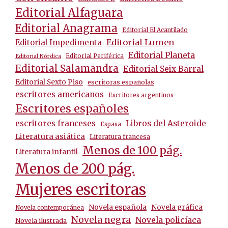
Editorial Alfaguara
Editorial Anagrama
Editorial El Acantilado
Editorial Lumen
Editorial Impedimenta
Editorial Planeta
Editorial Periférica
Editorial Nórdica
Editorial Salamandra
Editorial Seix Barral
Editorial Sexto Piso
escritoras españolas
escritores americanos
Escritores argentinos
Escritores españoles
escritores franceses
Libros del Asteroide
Espasa
Literatura asiática
Literatura francesa
Menos de 100 pág.
Literatura infantil
Menos de 200 pág.
Mujeres escritoras
Novela española
Novela gráfica
Novela contemporánea
Novela negra
Novela policíaca
Novela ilustrada