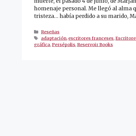
muerte, el pasado 4 de junio, de Marj
homenaje personal. Me llegó al alma q
tristeza… había perdido a su marido, Ma
Categorías
Reseñas
Etiquetas
adaptación
,
escritores franceses
,
Escritore
gráfica
,
Persépolis
,
Reservoir Books