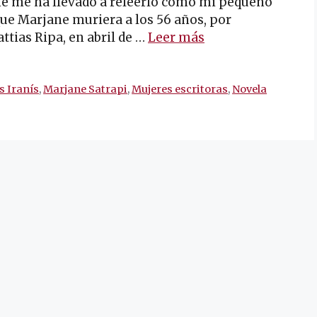
ane me ha llevado a releerlo como mi pequeño
ue Marjane muriera a los 56 años, por
ttias Ripa, en abril de …
Leer más
s Iranís
,
Marjane Satrapi
,
Mujeres escritoras
,
Novela