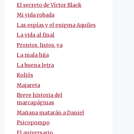
El secreto de Víctor Black
Mi vida robada
Las espías y el enigma Aquiles
La vida al final
Prontos, listos, ya
La mala hija
La buena letra
Koljós
Majareta
Breve historia del
marcapáginas
Mañana matarán a Daniel
Psicopompo
El aniversario