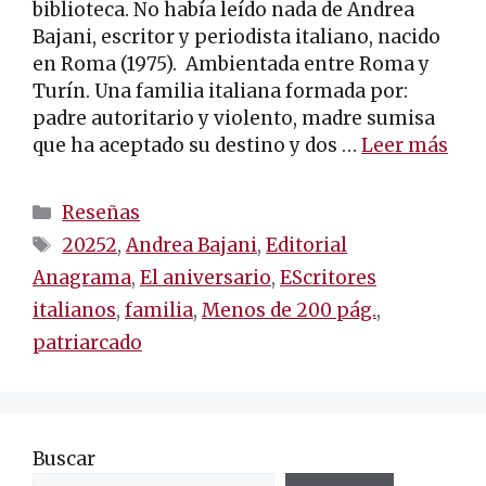
biblioteca. No había leído nada de Andrea
Bajani, escritor y periodista italiano, nacido
en Roma (1975). Ambientada entre Roma y
Turín. Una familia italiana formada por:
padre autoritario y violento, madre sumisa
que ha aceptado su destino y dos …
Leer más
Categorías
Reseñas
Etiquetas
20252
,
Andrea Bajani
,
Editorial
Anagrama
,
El aniversario
,
EScritores
italianos
,
familia
,
Menos de 200 pág.
,
patriarcado
Buscar