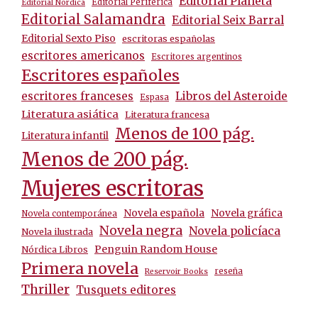
Editorial Planeta
Editorial Periférica
Editorial Nórdica
Editorial Salamandra
Editorial Seix Barral
Editorial Sexto Piso
escritoras españolas
escritores americanos
Escritores argentinos
Escritores españoles
escritores franceses
Libros del Asteroide
Espasa
Literatura asiática
Literatura francesa
Menos de 100 pág.
Literatura infantil
Menos de 200 pág.
Mujeres escritoras
Novela española
Novela gráfica
Novela contemporánea
Novela negra
Novela policíaca
Novela ilustrada
Penguin Random House
Nórdica Libros
Primera novela
reseña
Reservoir Books
Thriller
Tusquets editores