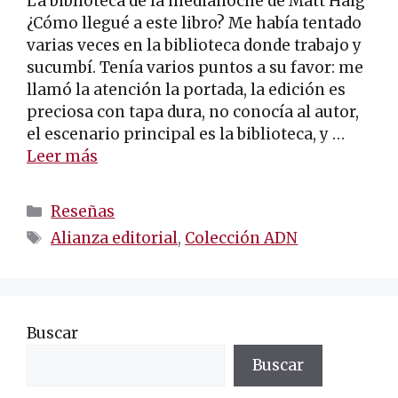
La biblioteca de la medianoche de Matt Haig
¿Cómo llegué a este libro? Me había tentado
varias veces en la biblioteca donde trabajo y
sucumbí. Tenía varios puntos a su favor: me
llamó la atención la portada, la edición es
preciosa con tapa dura, no conocía al autor,
el escenario principal es la biblioteca, y …
Leer más
Categorías
Reseñas
Etiquetas
Alianza editorial
,
Colección ADN
Buscar
Buscar