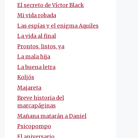
El secreto de Víctor Black
Mi vida robada
Las espías y el enigma Aquiles
La vida al final
Prontos, listos, ya
La mala hija
La buena letra
Koljós
Majareta
Breve historia del
marcapáginas
Mañana matarán a Daniel
Psicopompo
El aniversario