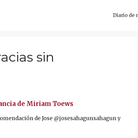
Diario de 
cias sin
tancia de Miriam Toews
comendación de Jose @josesahagunsahagun y