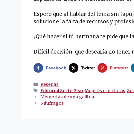
Espero que al hablar del tema sin tapu
solucione la falta de recursos y profes
¿Qué hacer si tú hermana te pide que 
Difícil decisión, que desearía no tener
Facebook
Twitter
Pinterest
Categorías
Reseñas
Etiquetas
Editorial Sexto Piso
,
Mujeres escritoras
,
Sui
Navegación
Memorias de una gallina
de
Náufragos
entradas